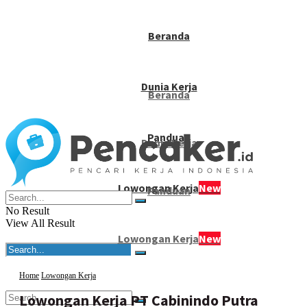
Beranda
Dunia Kerja
Beranda
Panduan
Dunia Kerja
Lowongan Kerja
New
Panduan
No Result
View All Result
Lowongan Kerja
New
Home
Lowongan Kerja
Lowongan Kerja PT Cabinindo Putra
No Result