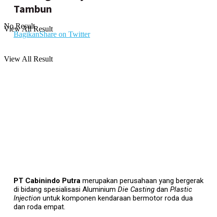
Tambun
No Result
View All Result
Bagikan
Share on Twitter
View All Result
PT Cabinindo Putra
merupakan perusahaan yang bergerak
di bidang spesialisasi Aluminium
Die Casting
dan
Plastic
Injection
untuk komponen kendaraan bermotor roda dua
dan roda empat.