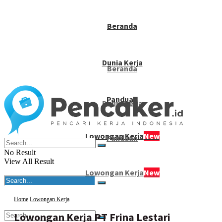
Beranda
Dunia Kerja
Beranda
Panduan
Dunia Kerja
Lowongan Kerja
New
Panduan
No Result
View All Result
Lowongan Kerja
New
Home
Lowongan Kerja
Lowongan Kerja PT Frina Lestari
No Result