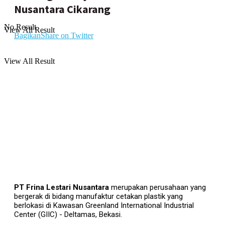
Nusantara Cikarang
No Result
View All Result
Bagikan
Share on Twitter
View All Result
PT Frina Lestari Nusantara
merupakan perusahaan yang
bergerak di bidang manufaktur cetakan plastik yang
berlokasi di Kawasan Greenland International Industrial
Center (GIIC) - Deltamas, Bekasi.