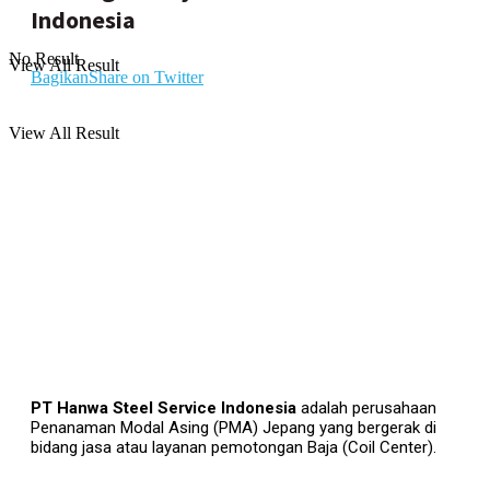
Indonesia
No Result
View All Result
Bagikan
Share on Twitter
View All Result
PT Hanwa Steel Service Indonesia
adalah perusahaan
Penanaman Modal Asing (PMA) Jepang yang bergerak di
bidang jasa atau layanan pemotongan Baja (Coil Center).