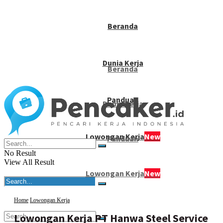
Beranda
Dunia Kerja
Beranda
Panduan
Dunia Kerja
Lowongan Kerja
New
Panduan
No Result
View All Result
Lowongan Kerja
New
Home
Lowongan Kerja
Lowongan Kerja PT Hanwa Steel Service
No Result