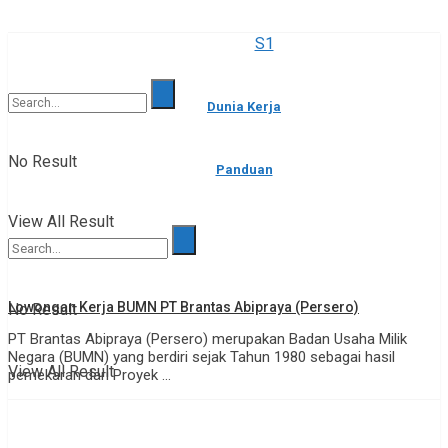
S1
Dunia Kerja
No Result
Panduan
View All Result
Lowongan Kerja BUMN PT Brantas Abipraya (Persero)
No Result
PT Brantas Abipraya (Persero) merupakan Badan Usaha Milik
Negara (BUMN) yang berdiri sejak Tahun 1980 sebagai hasil
View All Result
pemekaran dari Proyek ...