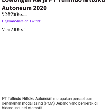
Autoneum 2020
No Result
View All Result
Bagikan
Share on Twitter
View All Result
PT Tuffindo Nittoku Autoneum
merupakan perusahaan
penanaman modal asing (PMA) Jepang yang bergerak di
bidang industri otomotif.