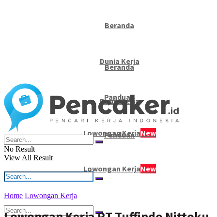
Beranda
Dunia Kerja
Beranda
Panduan
Dunia Kerja
Lowongan Kerja
New
Panduan
No Result
View All Result
Lowongan Kerja
New
Home
Lowongan Kerja
No Result
Lowongan Kerja PT Tuffindo Nittoku