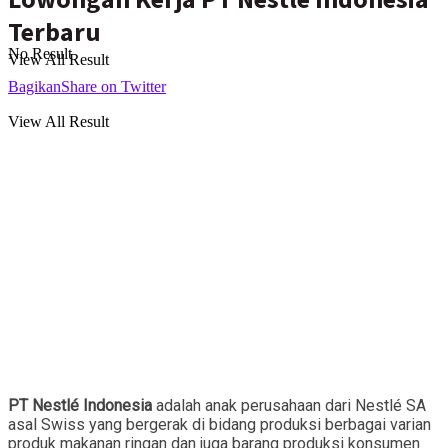
Terbaru
No Result
View All Result
Bagikan
Share on Twitter
View All Result
PT Nestlé Indonesia
adalah anak perusahaan dari Nestlé SA
asal Swiss yang bergerak di bidang produksi berbagai varian
produk makanan ringan dan juga barang produksi konsumen