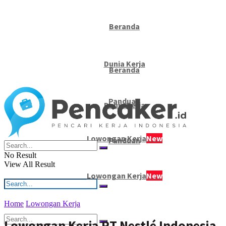
Beranda
Dunia Kerja
Beranda
Panduan
Dunia Kerja
Lowongan Kerja
New
Panduan
No Result
View All Result
Lowongan Kerja
New
Home
Lowongan Kerja
No Result
Lowongan Kerja PT Nestlé Indonesia