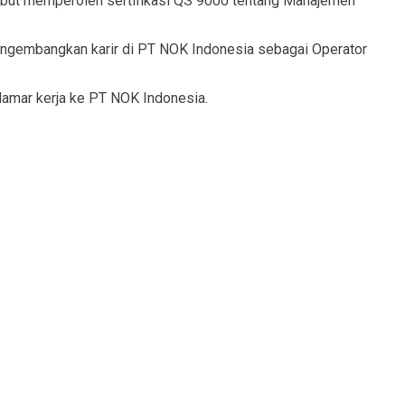
ebut memperoleh sertifikasi QS 9000 tentang Manajemen
engembangkan karir di PT NOK Indonesia sebagai Operator
melamar kerja ke PT NOK Indonesia.