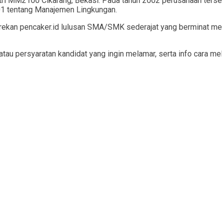
tri MM2100 Cikarang, Bekasi. Pada tahun 2002 perusahaan ters
01 tentang Manajemen Lingkungan.
k rekan pencaker.id lulusan SMA/SMK sederajat yang berminat m
si atau persyaratan kandidat yang ingin melamar, serta info cara 