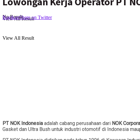
Lowongan Kerja Operator PT NO
No Result
Bagikan
Share on Twitter
View All Result
View All Result
PT NOK Indonesia
adalah cabang perusahaan dari
NOK Corpora
Gasket dan Ultra Bush untuk industri otomotif di Indonesia mau