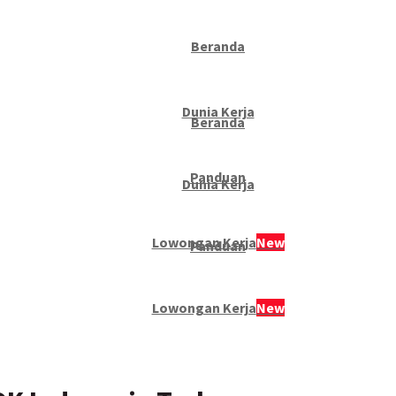
Beranda
Dunia Kerja
Beranda
Panduan
Dunia Kerja
Lowongan Kerja
New
Panduan
Lowongan Kerja
New