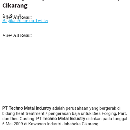
Cikarang
No Result
View All Result
Bagikan
Share on Twitter
View All Result
PT Techno Metal Industry
adalah perusahaan yang bergerak di
bidang heat treatment / pengerasan baja untuk Dies Forging, Part,
dan Dies Casting.
PT Techno Metal Industry
didirikan pada tanggal
6 Mei 2009 di Kawasan Industri Jababeka Cikarang.