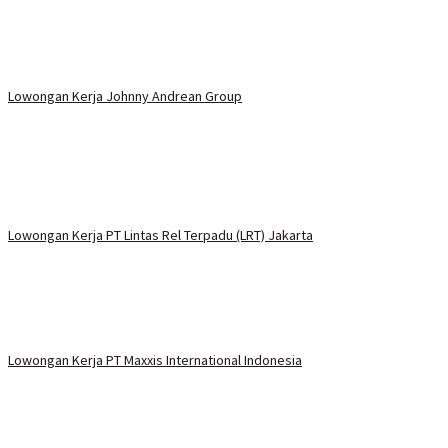
Lowongan Kerja Johnny Andrean Group
Lowongan Kerja PT Lintas Rel Terpadu (LRT) Jakarta
Lowongan Kerja PT Maxxis International Indonesia