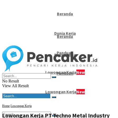
Beranda
Dunia Kerja
Beranda
Panduan
Dunia Kerja
Lowongan Kerja
New
Panduan
No Result
View All Result
Lowongan Kerja
New
Home
Lowongan Kerja
Lowongan Kerja PT Techno Metal Industry
No Result