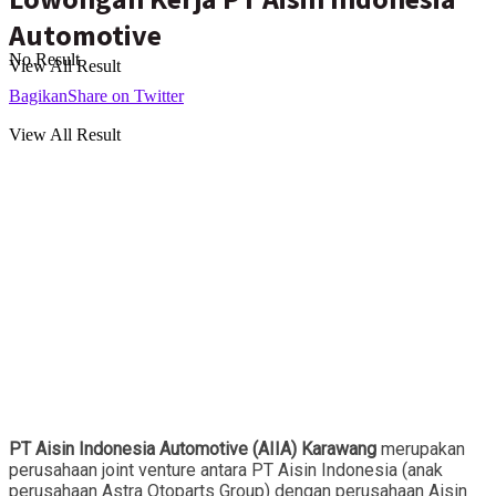
Automotive
No Result
View All Result
Bagikan
Share on Twitter
View All Result
PT Aisin Indonesia Automotive (AIIA) Karawang
merupakan
perusahaan joint venture antara PT Aisin Indonesia (anak
perusahaan Astra Otoparts Group) dengan perusahaan Aisin