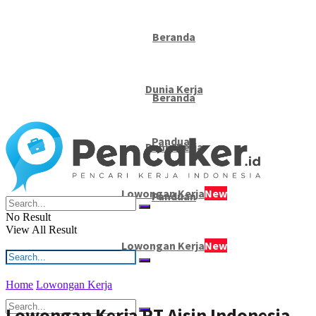
Beranda
Dunia Kerja
Beranda
Panduan
Dunia Kerja
Lowongan Kerja
New
Panduan
No Result
View All Result
Lowongan Kerja
New
Home
Lowongan Kerja
No Result
Lowongan Kerja PT Aisin Indonesia