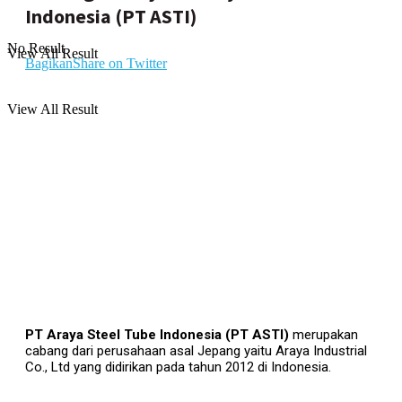
Indonesia (PT ASTI)
No Result
View All Result
Bagikan
Share on Twitter
View All Result
PT Araya Steel Tube Indonesia (PT ASTI)
merupakan
cabang dari perusahaan asal Jepang yaitu Araya Industrial
Co., Ltd yang didirikan pada tahun 2012 di Indonesia.