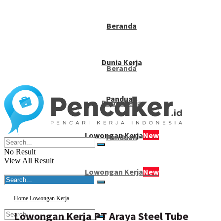
Beranda
Dunia Kerja
Beranda
Panduan
Dunia Kerja
Lowongan Kerja
New
Panduan
No Result
View All Result
Lowongan Kerja
New
Home
Lowongan Kerja
Lowongan Kerja PT Araya Steel Tube
No Result