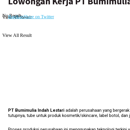
Lowongan Kerja PT Bumimulia
No Result
Bagikan
Share on Twitter
View All Result
View All Result
PT Bumimulia Indah Lestari
adalah perusahaan yang bergerak d
tutupnya, tube untuk produk kosmetik/skincare, label botol, dan ju
Proses produksi perusahaan ini menggunakan teknologi terkini yai