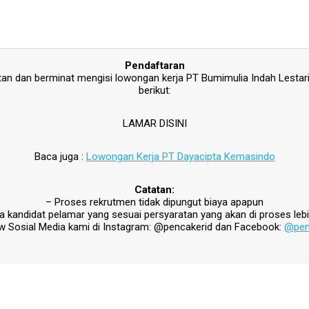
Pendaftaran
an dan berminat mengisi lowongan kerja PT Bumimulia Indah Lestari,
berikut:
LAMAR DISINI
Baca juga :
Lowongan Kerja PT Dayacipta Kemasindo
Catatan:
– Proses rekrutmen tidak dipungut biaya apapun
 kandidat pelamar yang sesuai persyaratan yang akan di proses lebi
ow Sosial Media kami di Instagram: @pencakerid dan Facebook:
@pen