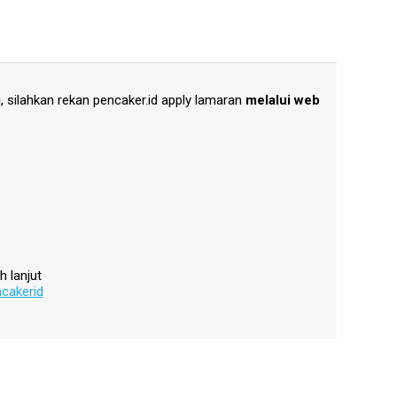
 silahkan rekan pencaker.id apply lamaran
melalui web
h lanjut
cakerid