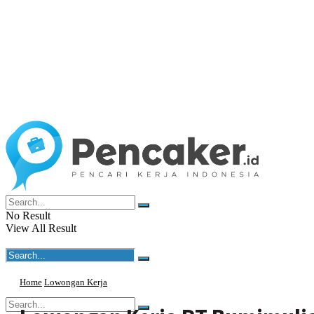
No Result
View All Result
Home
Lowongan Kerja
No Result