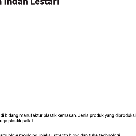
 Indah Lestari
i bidang manufaktur plastik kemasan. Jenis produk yang diproduksi
ga plastik pallet.
tu blow moulding, injeksi, strecth blow, dan tube technologi.