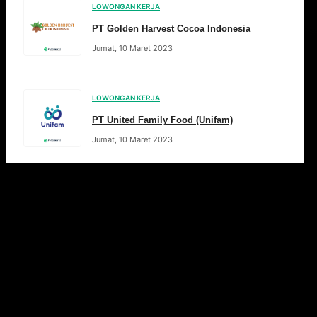
LOWONGAN KERJA
PT Golden Harvest Cocoa Indonesia
Jumat, 10 Maret 2023
LOWONGAN KERJA
PT United Family Food (Unifam)
Jumat, 10 Maret 2023
Pos-pos terdahulu
Halaman
1
Halaman
2
…
Halaman
30
Selanjutnya
→
Artikel Pilihan
Rekomendasi bacaan seputar dunia kerja, tips karier &
artikel menarik lainnya.