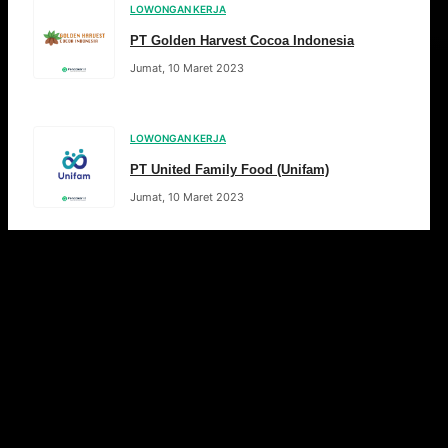
LOWONGAN KERJA
PT Golden Harvest Cocoa Indonesia
Jumat, 10 Maret 2023
LOWONGAN KERJA
PT United Family Food (Unifam)
Jumat, 10 Maret 2023
Pos-pos terdahulu
Halaman
1
Halaman
2
…
Halaman
30
Selanjutnya
→
Artikel Pilihan
Rekomendasi bacaan seputar dunia kerja, tips karier &
artikel menarik lainnya.