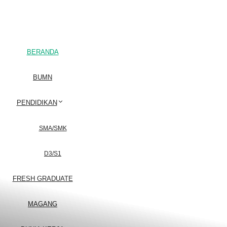
BERANDA
BUMN
PENDIDIKAN
SMA/SMK
D3/S1
FRESH GRADUATE
MAGANG