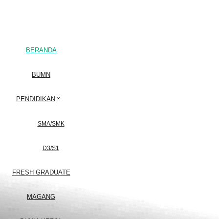
BERANDA
BUMN
PENDIDIKAN
SMA/SMK
D3/S1
FRESH GRADUATE
MAGANG