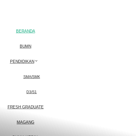
BERANDA
BUMN
PENDIDIKAN
SMA/SMK
D3/S1
FRESH GRADUATE
MAGANG