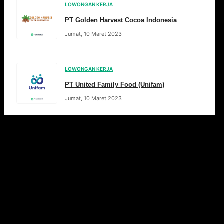
LOWONGAN KERJA
PT Golden Harvest Cocoa Indonesia
Jumat, 10 Maret 2023
LOWONGAN KERJA
PT United Family Food (Unifam)
Jumat, 10 Maret 2023
Pos-pos terdahulu
Halaman
1
Halaman
2
…
Halaman
30
Selanjutnya
→
Artikel Pilihan
Rekomendasi bacaan seputar dunia kerja, tips karier &
artikel menarik lainnya.