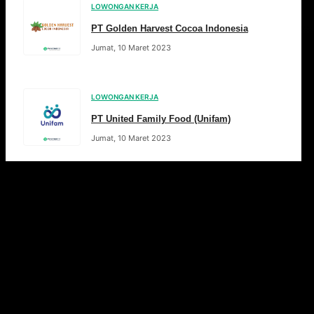
LOWONGAN KERJA
PT Golden Harvest Cocoa Indonesia
Jumat, 10 Maret 2023
LOWONGAN KERJA
PT United Family Food (Unifam)
Jumat, 10 Maret 2023
Pos-pos terdahulu
Halaman
1
Halaman
2
…
Halaman
30
Selanjutnya
→
Artikel Pilihan
Rekomendasi bacaan seputar dunia kerja, tips karier &
artikel menarik lainnya.