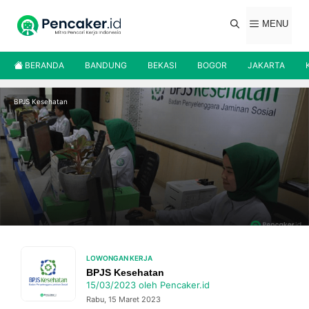
Langsung
ke
MENU
isi
BERANDA
BANDUNG
BEKASI
BOGOR
JAKARTA
BPJS Kesehatan
LOWONGAN KERJA
BPJS Kesehatan
15/03/2023
oleh
Pencaker.id
Rabu, 15 Maret 2023