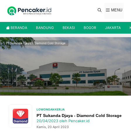
Langsung
ke
MENU
isi
BERANDA
BANDUNG
BEKASI
BOGOR
JAKARTA
PT Sukanda Djaya - Diamond Cold Storage
LOWONGAN KERJA
PT Sukanda Djaya - Diamond Cold Storage
20/04/2023
oleh
Pencaker.id
Kamis, 20 April 2023