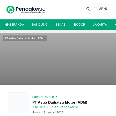
Langsung
ke
MENU
isi
BERANDA
BANDUNG
BEKASI
BOGOR
JAKARTA
PT Astra Daihatsu Motor (ADM)
LOWONGAN KERJA
PT Astra Daihatsu Motor (ADM)
13/01/2023
oleh
Pencaker.id
Jumat, 13 Januari 2023