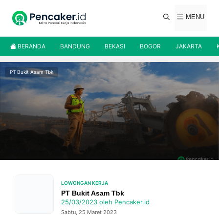
Langsung
ke
MENU
isi
BERANDA
BANDUNG
BEKASI
BOGOR
JAKARTA
PT Bukit Asam Tbk
LOWONGAN KERJA
PT Bukit Asam Tbk
25/03/2023
oleh
Pencaker.id
Sabtu, 25 Maret 2023