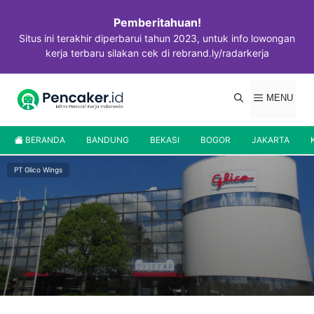
Langsung
ke
Pemberitahuan!
isi
Situs ini terakhir diperbarui tahun 2023, untuk info lowongan
kerja terbaru silakan cek di rebrand.ly/radarkerja
MENU
BERANDA
BANDUNG
BEKASI
BOGOR
JAKARTA
PT Glico Wings