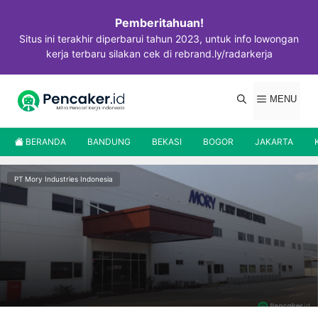
Langsung
ke
Pemberitahuan!
isi
Situs ini terakhir diperbarui tahun 2023, untuk info lowongan
kerja terbaru silakan cek di rebrand.ly/radarkerja
MENU
BERANDA
BANDUNG
BEKASI
BOGOR
JAKARTA
PT Mory Industries Indonesia