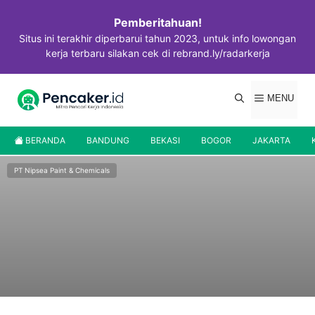
Langsung
ke
Pemberitahuan!
isi
Situs ini terakhir diperbarui tahun 2023, untuk info lowongan
kerja terbaru silakan cek di rebrand.ly/radarkerja
MENU
BERANDA
BANDUNG
BEKASI
BOGOR
JAKARTA
PT Nipsea Paint & Chemicals