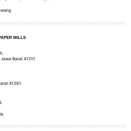
rawang
PAPER MILLS
a,
 Jawa Barat 41311
Barat 41361
g,
ia