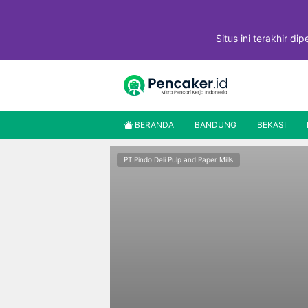
Langsung
ke
isi
Situs ini terakhir di
BERANDA
BANDUNG
BEKASI
PT Pindo Deli Pulp and Paper Mills