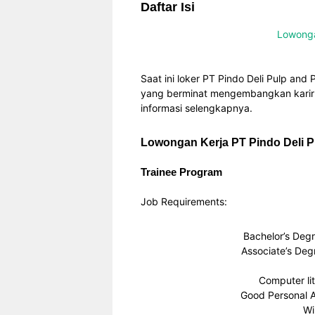
Daftar Isi
Lowonga
Saat ini loker PT Pindo Deli Pulp and
yang berminat mengembangkan karir d
informasi selengkapnya.
Lowongan Kerja PT Pindo Deli Pu
Trainee Program
Job Requirements:
Bachelor’s Degr
Associate’s Degr
Computer li
Good Personal 
Wi