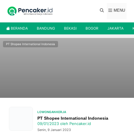
Langsung
ke
MENU
isi
BERANDA
BANDUNG
BEKASI
BOGOR
JAKARTA
PT Shopee International Indonesia
LOWONGAN KERJA
PT Shopee International Indonesia
09/01/2023
oleh
Pencaker.id
Senin, 9 Januari 2023