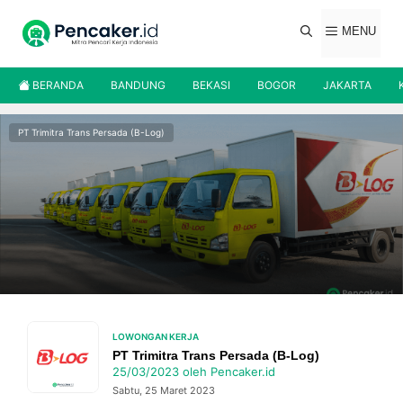
Langsung
ke
MENU
isi
BERANDA
BANDUNG
BEKASI
BOGOR
JAKARTA
PT Trimitra Trans Persada (B-Log)
LOWONGAN KERJA
PT Trimitra Trans Persada (B-Log)
25/03/2023
oleh
Pencaker.id
Sabtu, 25 Maret 2023