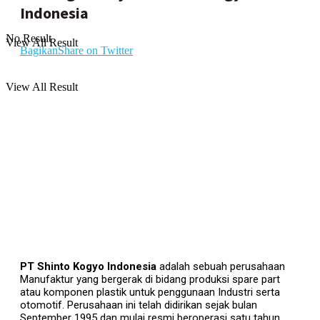
Indonesia
No Result
View All Result
Bagikan
Share on Twitter
View All Result
PT Shinto Kogyo Indonesia
adalah sebuah perusahaan
Manufaktur yang bergerak di bidang produksi spare part
atau komponen plastik untuk penggunaan Industri serta
otomotif. Perusahaan ini telah didirikan sejak bulan
September 1995 dan mulai resmi beroperasi satu tahun