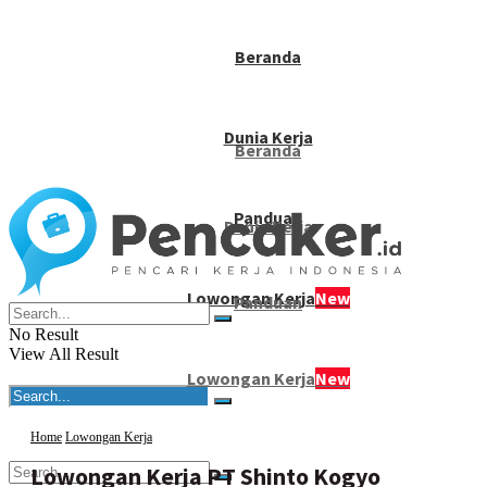
Beranda
Dunia Kerja
Beranda
Panduan
Dunia Kerja
Lowongan Kerja
New
Panduan
No Result
View All Result
Lowongan Kerja
New
Home
Lowongan Kerja
Lowongan Kerja PT Shinto Kogyo
No Result