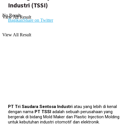
Industri (TSSI)
No Result
View All Result
Bagikan
Share on Twitter
View All Result
PT Tri Saudara Sentosa Industri
atau yang lebih di kenal
dengan nama
PT TSSI
adalah sebuah perusahaan yang
bergerak di bidang Mold Maker dan Plastic Injection Molding
untuk kebutuhan industri otomotif dan elektronik.