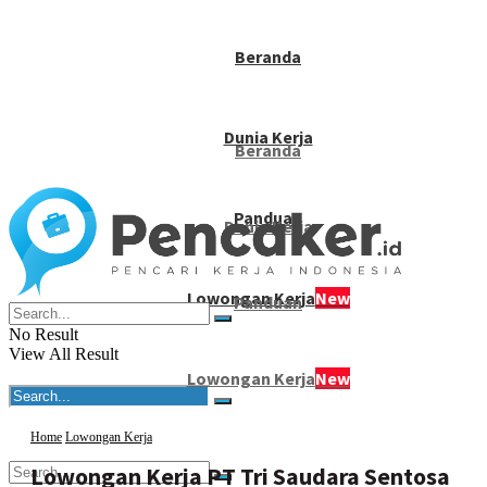
Beranda
Dunia Kerja
Beranda
Panduan
Dunia Kerja
Lowongan Kerja
New
Panduan
No Result
View All Result
Lowongan Kerja
New
Home
Lowongan Kerja
Lowongan Kerja PT Tri Saudara Sentosa
No Result