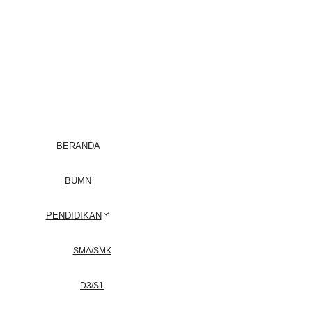
BERANDA
BUMN
PENDIDIKAN
SMA/SMK
D3/S1