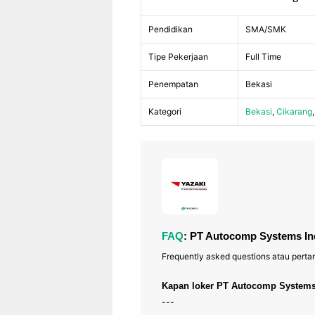
Pendidikan
SMA/SMK
Tipe Pekerjaan
Full Time
Penempatan
Bekasi
Kategori
Bekasi
,
Cikarang
FAQ
: PT Autocomp Systems In
Frequently asked questions atau perta
Kapan loker PT Autocomp Systems
---