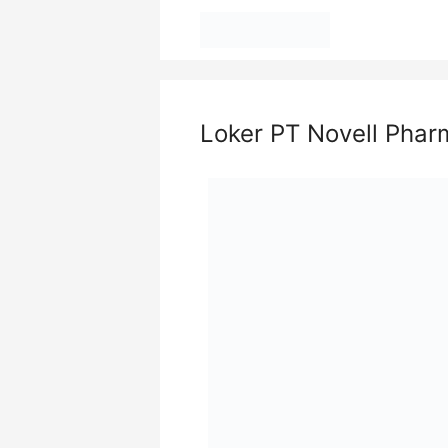
Langsung
ke
isi
Loker PT Novell Phar